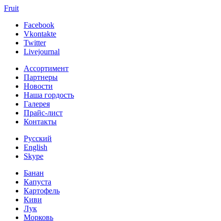
Fruit
Facebook
Vkontakte
Twitter
Livejournal
Ассортимент
Партнеры
Новости
Наша гордость
Галерея
Прайс-лист
Контакты
Русский
English
Skype
Банан
Капуста
Картофель
Киви
Лук
Морковь