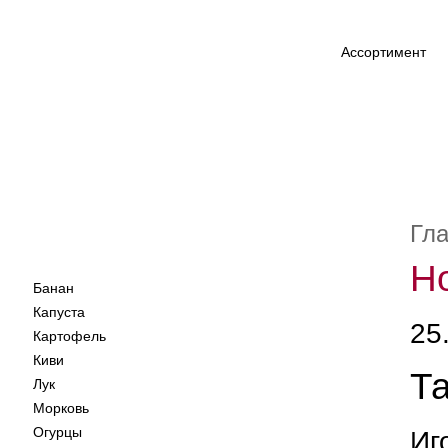
Ассортимент
Гл
Н
Банан
Капуста
25
Картофель
Киви
Т
Лук
Морковь
Огурцы
Иг