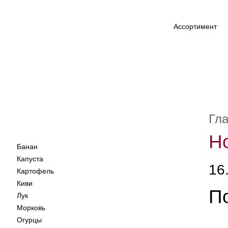
Ассортимент
Гл
Н
Банан
Капуста
16
Картофель
Киви
По
Лук
Морковь
Огурцы
В 