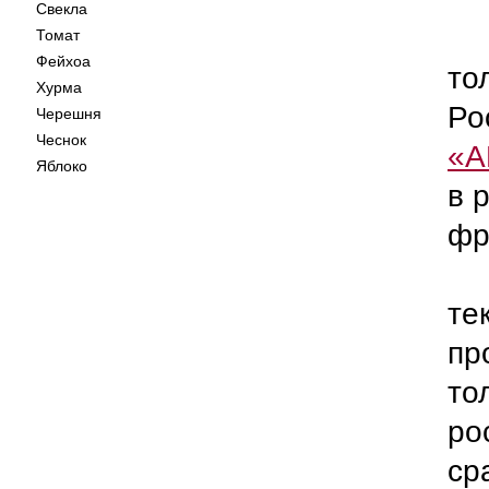
Свекла
В 
Томат
Фейхоа
то
Хурма
Ро
Черешня
Чеснок
«А
Яблоко
в 
фр
«С
те
пр
то
ро
ср