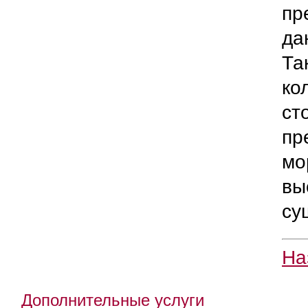
пр
да
Та
ко
ст
пр
мо
вы
су
На
Дополнительные услуги