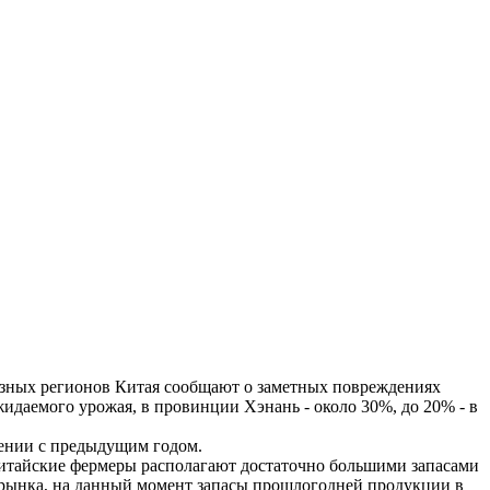
азных регионов Китая сообщают о заметных повреждениях
идаемого урожая, в провинции Хэнань - около 30%, до 20% - в
ении с предыдущим годом.
итайские фермеры располагают достаточно большими запасами
в рынка, на данный момент запасы прошлогодней продукции в