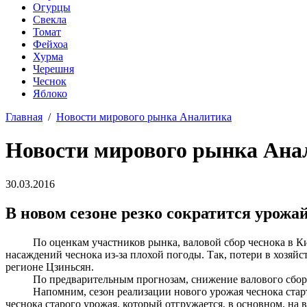
Огурцы
Свекла
Томат
Фейхоа
Хурма
Черешня
Чеснок
Яблоко
Главная
/
Новости мирового рынка Аналитика
Новости мирового рынка Ана
30.03.2016
В новом сезоне резко сократится урожа
По оценкам участников рынка, валовой сбор чеснока в Китае
насаждений чеснока из-за плохой погоды. Так, потери в хозяй
регионе Цзиньсян.
По предварительным прогнозам, снижение валового сбора че
Напомним, сезон реализации нового урожая чеснока стартует
чеснока старого урожая, который отгружается, в основном, на