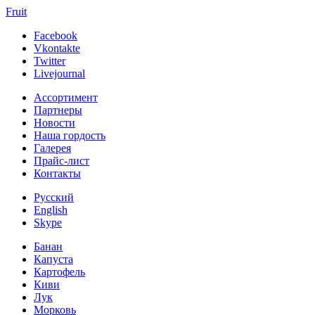
Fruit
Facebook
Vkontakte
Twitter
Livejournal
Ассортимент
Партнеры
Новости
Наша гордость
Галерея
Прайс-лист
Контакты
Русский
English
Skype
Банан
Капуста
Картофель
Киви
Лук
Морковь