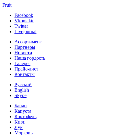
Fruit
Facebook
Vkontakte
Twitter
Livejournal
Ассортимент
Партнеры
Новости
Наша гордость
Галерея
Прайс-лист
Контакты
Русский
English
Skype
Банан
Капуста
Картофель
Киви
Лук
Морковь